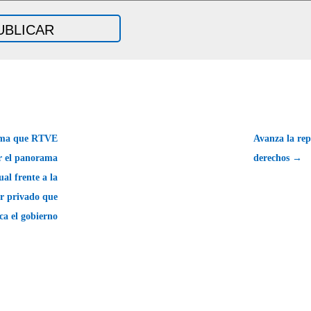
ma que RTVE
Avanza la rep
ar el panorama
derechos →
ual frente a la
or privado que
ca el gobierno