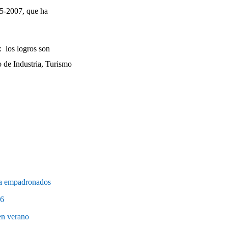
05-2007, que ha
:
los logros son
o de Industria, Turismo
ara empadronados
16
en verano