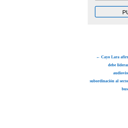
← Cayo Lara afir
debe lider
audiovis
subordinación al sect
bus