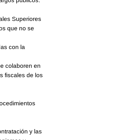
argos públicos.
nales Superiores
ios que no se
das con la
que colaboren en
 fiscales de los
procedimientos
ntratación y las