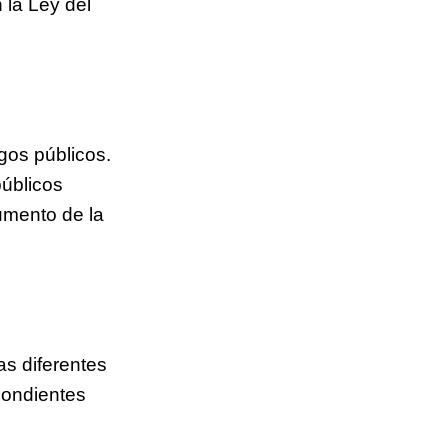
 la Ley del
rgos públicos.
públicos
aumento de la
as diferentes
pondientes