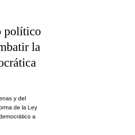
 político
mbatir la
ocrática
enas y del
forma de la Ley
 democrático a