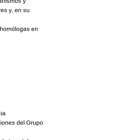
ganismos y
es y, en su
.
s homólogas en
cia
ciones del Grupo