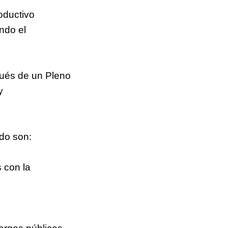
oductivo
ndo el
pués de un Pleno
y
do son:
s con la