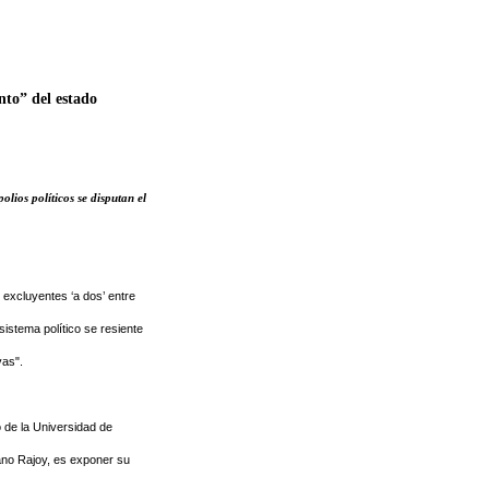
nto” del estado
ios políticos se disputan el
 excluyentes ‘a dos’ entre
stema político se resiente
vas".
o de la Universidad de
ano Rajoy, es exponer su