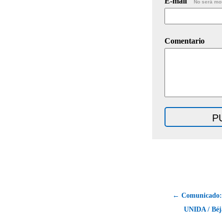
E-mail
No será mo
Comentario
← Comunicado
UNIDA / Béj