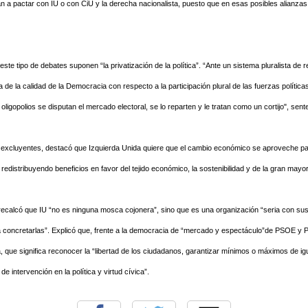
an a pactar con IU o con CiU y la derecha nacionalista, puesto que en esas posibles alianzas
este tipo de debates suponen “la privatización de la política”. “Ante un sistema pluralista de 
de la calidad de la Democracia con respecto a la participación plural de las fuerzas polític
gopolios se disputan el mercado electoral, se lo reparten y le tratan como un cortijo", sent
 excluyentes, destacó que Izquierda Unida quiere que el cambio económico se aproveche pa
 redistribuyendo beneficios en favor del tejido económico, la sostenibilidad y de la gran mayor
ecalcó que IU “no es ninguna mosca cojonera”, sino que es una organización “seria con sus
 concretarlas”. Explicó que, frente a la democracia de “mercado y espectáculo”de PSOE y P
, que significa reconocer la “libertad de los ciudadanos, garantizar mínimos o máximos de igu
e intervención en la política y virtud cívica”.