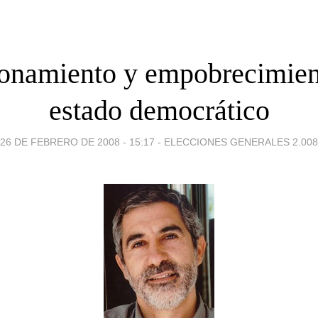
onamiento y empobrecimien
estado democrático
26 DE FEBRERO DE 2008 - 15:17
-
ELECCIONES GENERALES 2.008