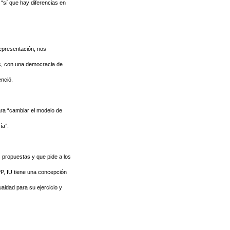
 “sí que hay diferencias en
representación, nos
as, con una democracia de
enció.
ra “cambiar el modelo de
ía”.
 propuestas y que pide a los
P, IU tiene una concepción
aldad para su ejercicio y