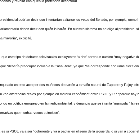
adanos y revelar con quién lo pretenden desarrollar.
presidencial podrían decir que intentarían saltarse los vetos del Senado, por ejemplo, com
arlamentario deben decir con quién lo harán. En nuestro sistema no se elige al presidente, 
a mayoría”, explicitó.
 que este tipo de debates televisuales excluyentes ‘a dos’ abren un camino “muy negativo d
ó que “debería preocupar incluso a la Casa Real”, ya que “se corresponde con unas eleccion
flanqueado en este acto por dos muñecos de cartón a tamaño natural de Zapatero y Rajoy, o
ien vea diferencias reales por ejemplo en materia económica” entre PSOE y PP, “porque hay
ndo en política europea o en la medioambiental, y denunció que se intenta “manipular” la real
ternativas que muchas veces coinciden”.
, es si PSOE va a ser “coherente y va a pactar en el seno de la izquierda, o si van a coger el 