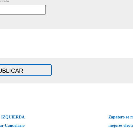
strado.
: IZQUIERDA
Zapatero se m
ar-Candelario
mejores efect