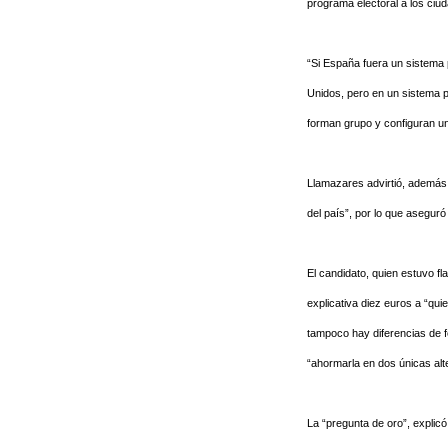
programa electoral a los ciud
“Si España fuera un sistema 
Unidos, pero en un sistema p
forman grupo y configuran un
Llamazares advirtió, además,
del país”, por lo que asegur
El candidato, quien estuvo 
explicativa diez euros a “qu
tampoco hay diferencias de fo
“ahormarla en dos únicas al
La “pregunta de oro”, explicó