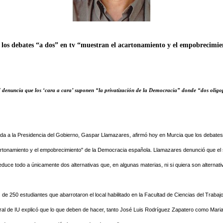
los debates “a dos” en tv “muestran el acartonamiento y el empobrecimie
denuncia que los ‘cara a cara’ suponen “la privatización de la Democracia” donde “dos oligopol
ida a la Presidencia del Gobierno, Gaspar Llamazares, afirmó hoy en Murcia que los debates
tonamiento y el empobrecimiento" de la Democracia española. Llamazares denunció que el si
uce todo a únicamente dos alternativas que, en algunas materias, ni si quiera son alternati
de 250 estudiantes que abarrotaron el local habilitado en la Facultad de Ciencias del Trabaj
ral de IU explicó que lo que deben de hacer, tanto José Luis Rodríguez Zapatero como Mari