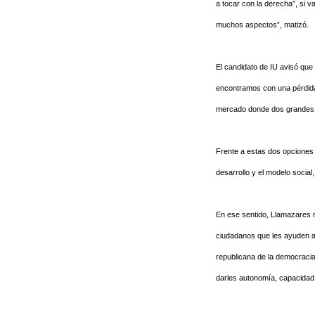
a tocar con la derecha”, si v
muchos aspectos”, matizó.
El candidato de IU avisó que 
encontramos con una pérdida 
mercado donde dos grandes oli
Frente a estas dos opciones
desarrollo y el modelo social,
En ese sentido, Llamazares r
ciudadanos que les ayuden a
republicana de la democracia
darles autonomía, capacidad d