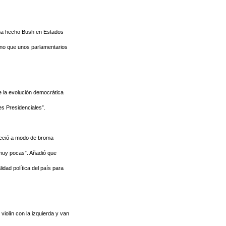
o ha hecho Bush en Estados
sino que unos parlamentarios
e la evolución democrática
es Presidenciales”.
freció a modo de broma
 muy pocas”. Añadió que
idad política del país para
violín con la izquierda y van