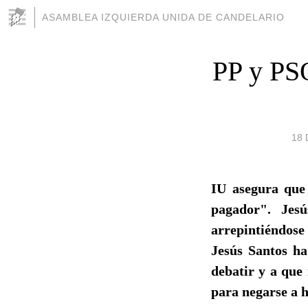
ASAMBLEA IZQUIERDA UNIDA DE CANDELARIO
PP y PSO
18 
IU asegura que
pagador". Jes
arrepintiéndose
Jesús Santos ha
debatir y a que
para negarse a h