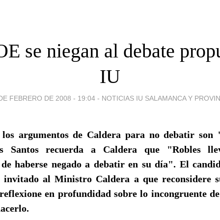
E se niegan al debate prop
IU
DE FEBRERO DE 2008 - 19:04
-
NOTICIAS IU SALAMANCA Y PROVIN
 los argumentos de Caldera para no debatir son 
ús Santos recuerda a Caldera que "Robles lle
 de haberse negado a debatir en su día". El candi
 invitado al Ministro Caldera a que reconsidere 
 reflexione en profundidad sobre lo incongruente d
acerlo.