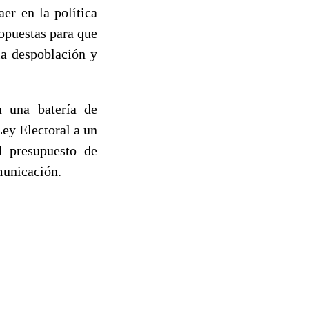
er en la política
ropuestas para que
la despoblación y
n una batería de
ey Electoral a un
l presupuesto de
municación.