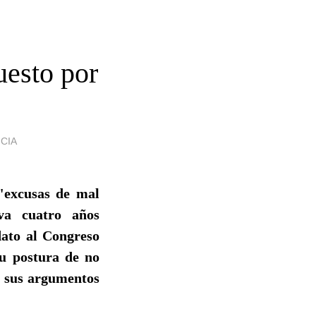
uesto por
CIA
"excusas de mal
va cuatro años
dato al Congreso
su postura de no
e sus argumentos